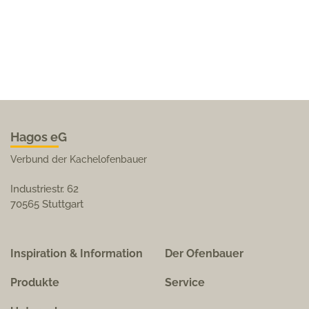
Hagos eG
Verbund der Kachelofenbauer
Industriestr. 62
70565 Stuttgart
Inspiration & Information
Der Ofenbauer
Produkte
Service