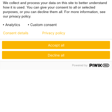
We collect and process your data on this site to better understand
how it is used. You can give your consent to all or selected
purposes, or you can decline them all. For more information, see
our privacy policy.
Analytics
Custom consent
Consent details
Privacy policy
Accept all
Decline all
Hagos eG
Powered by
Verbund der Kachelofenbauer
Industriestr. 62
70565 Stuttgart
Inspiration & Information
Der Ofenbauer