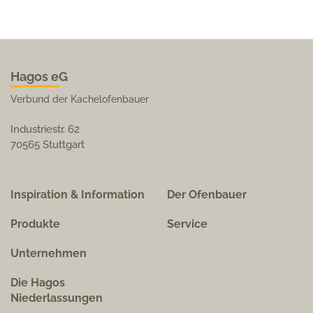
Hagos eG
Verbund der Kachelofenbauer
Industriestr. 62
70565 Stuttgart
Inspiration & Information
Der Ofenbauer
Produkte
Service
Unternehmen
Die Hagos
Niederlassungen