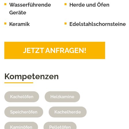
Wasserführende
Herde und Öfen
Geräte
Keramik
Edelstahlschornsteine
JETZT ANFRAGEN!
Kompetenzen
Kachelöfen
Heizkamine
Speicheröfen
Kachelherde
Kaminöfen
Pelletöfen