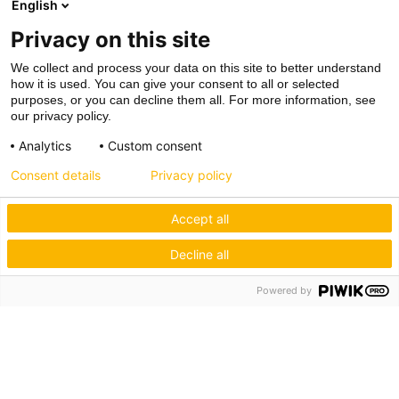
English
Privacy on this site
We collect and process your data on this site to better understand
how it is used. You can give your consent to all or selected
purposes, or you can decline them all. For more information, see
our privacy policy.
Analytics
Custom consent
Consent details
Privacy policy
Accept all
Decline all
Powered by
Hagos eG
Verbund der Kachelofenbauer
Industriestr. 62
70565 Stuttgart