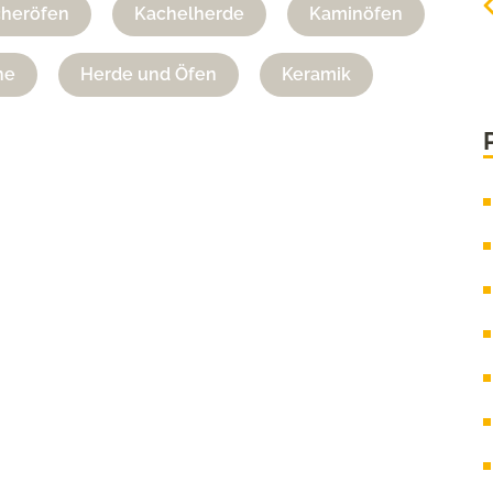
cheröfen
Kachelherde
Kaminöfen
ne
Herde und Öfen
Keramik