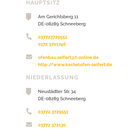
HAUPTSITZ
Am Gerichtsberg 11
DE-08289 Schneeberg
037723729551
0172 3701746
ofenbau.seifert@t-online.de
http://www.kachelofen-seifert.de
NIEDERLASSUNG
Neustädtler Str. 34
DE-08289 Schneeberg
03772 3729551
03772 372130