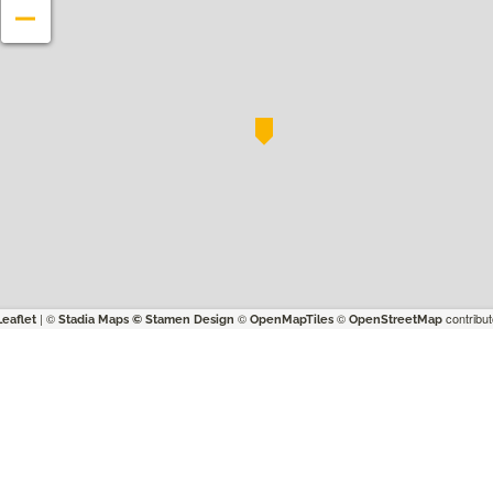
−
| ©
©
©
contribut
Leaflet
Stadia Maps
© Stamen Design
OpenMapTiles
OpenStreetMap