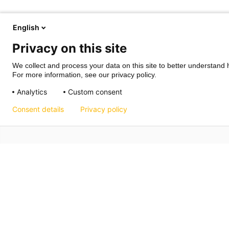
English
Privacy on this site
We collect and process your data on this site to better understand h
For more information, see our privacy policy.
Analytics
Custom consent
Consent details
Privacy policy
Hagos eG
Verbund der Kachelofenbauer
Industriestr. 62
70565 Stuttgart