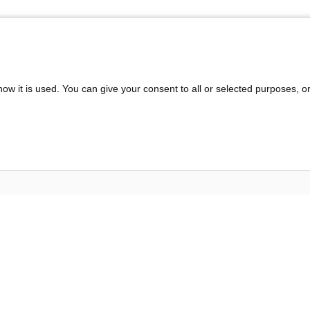
ow it is used. You can give your consent to all or selected purposes, o
Inspiration &
Der Ofenbauer
Information
Service
Produkte
Unternehmen