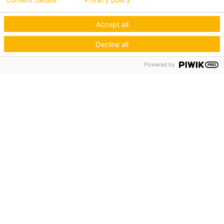
Accept all
Decline all
Powered by
Hagos eG
Verbund der Kachelofenbauer
Industriestr. 62
70565 Stuttgart
Inspiration & Information
Der Ofenbauer
Produkte
Service
Unternehmen
Die Hagos