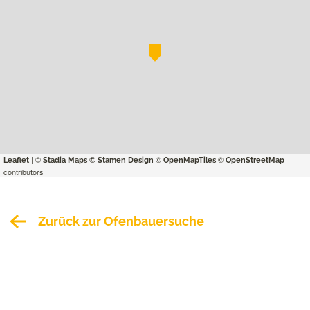
| ©
©
©
Leaflet
Stadia Maps
© Stamen Design
OpenMapTiles
OpenStreetMap
contributors
Zurück zur Ofenbauersuche