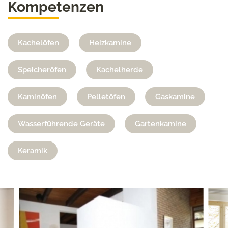
Kompetenzen
Kachelöfen
Heizkamine
Speicheröfen
Kachelherde
Kaminöfen
Pelletöfen
Gaskamine
Wasserführende Geräte
Gartenkamine
Keramik