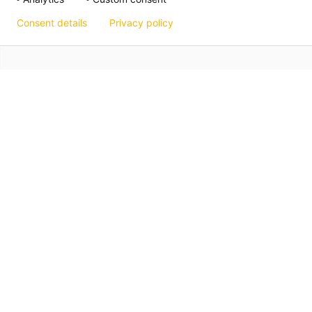
Consent details
Privacy policy
Hagos eG
Verbund der Kachelofenbauer
Industriestr. 62
70565 Stuttgart
Impressum
Datenschutz
Art. 13 Info