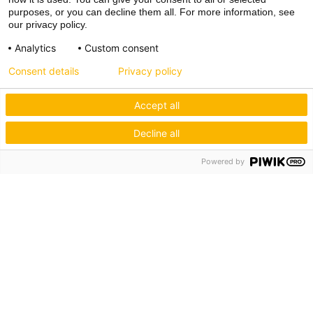
purposes, or you can decline them all. For more information, see
our privacy policy.
Analytics
Custom consent
Consent details
Privacy policy
Accept all
Decline all
Powered by
Hagos eG
Verbund der Kachelofenbauer
Industriestr. 62
70565 Stuttgart
Inspiration & Information
Der Ofenbauer