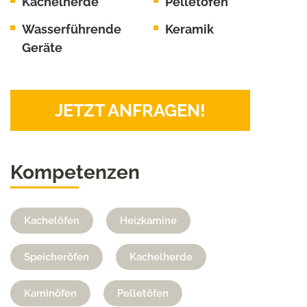
Kachelherde
Pelletöfen
Wasserführende
Keramik
Geräte
JETZT ANFRAGEN!
Kompetenzen
Kachelöfen
Heizkamine
Speicheröfen
Kachelherde
Kaminöfen
Pelletöfen