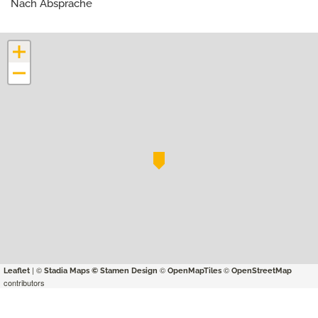
Nach Absprache
+
−
| ©
©
©
Leaflet
Stadia Maps
© Stamen Design
OpenMapTiles
OpenStreetMap
contributors