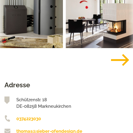
Adresse
Schützenstr. 18
DE-08258 Markneukirchen
0374223030
thomas@sieber-ofendesign.de