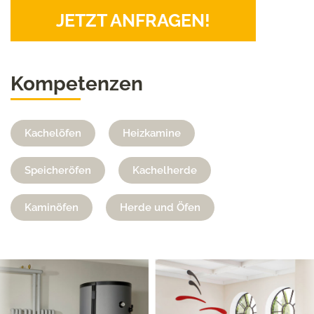
JETZT ANFRAGEN!
Kompetenzen
Kachelöfen
Heizkamine
Speicheröfen
Kachelherde
Kaminöfen
Herde und Öfen