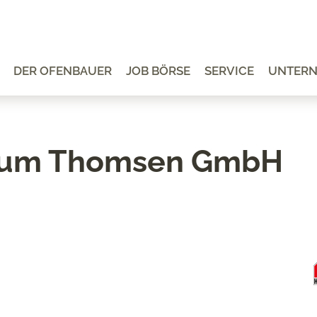
DER OFENBAUER
JOB BÖRSE
SERVICE
UNTER
trum Thomsen GmbH