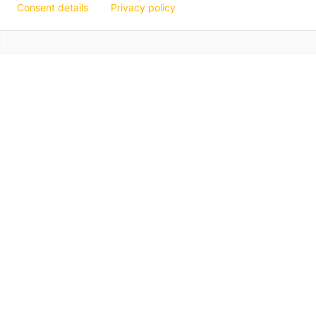
Consent details
Privacy policy
Hagos eG
Verbund der Kachelofenbauer
Industriestr. 62
70565 Stuttgart
Impressum
Datenschutz
Art. 13 Info