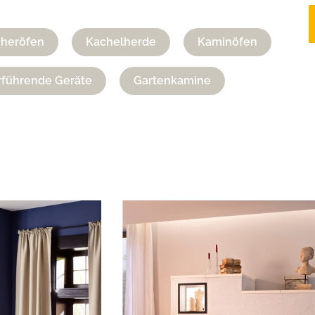
cheröfen
Kachelherde
Kaminöfen
führende Geräte
Gartenkamine