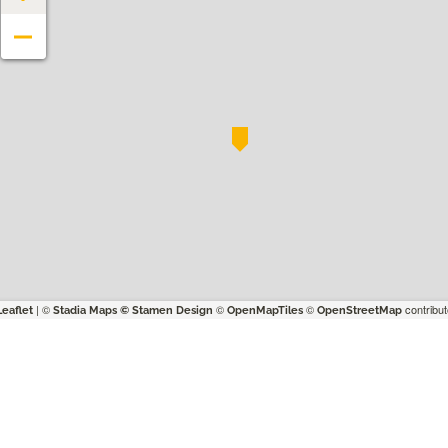
−
| ©
©
©
contribut
Leaflet
Stadia Maps
© Stamen Design
OpenMapTiles
OpenStreetMap