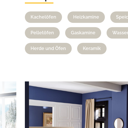
Kachelöfen
Heizkamine
Spei
Pelletöfen
Gaskamine
Wasser
Herde und Öfen
Keramik