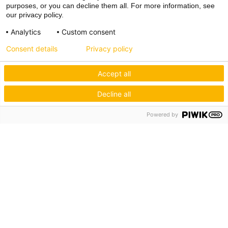
purposes, or you can decline them all. For more information, see
our privacy policy.
Analytics
Custom consent
Consent details
Privacy policy
Accept all
Decline all
Powered by
Hagos eG
Verbund der Kachelofenbauer
Industriestr. 62
70565 Stuttgart
Inspiration & Information
Der Ofenbauer
Produkte
Service