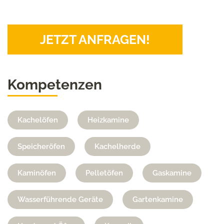
JETZT ANFRAGEN!
Kompetenzen
Kachelöfen
Heizkamine
Speicheröfen
Kachelherde
Kaminöfen
Pelletöfen
Gaskamine
Wasserführende Geräte
Gartenkamine