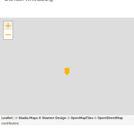
+
−
| ©
©
©
Leaflet
Stadia Maps
© Stamen Design
OpenMapTiles
OpenStreetMap
contributors