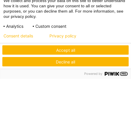
We collect and process your data on this site to better understand
how it is used. You can give your consent to all or selected
purposes, or you can decline them all. For more information, see
our privacy policy.
Analytics
Custom consent
Consent details
Privacy policy
Accept all
Decline all
Powered by
Hagos eG
Verbund der Kachelofenbauer
Industriestr. 62
70565 Stuttgart
Inspiration & Information
Der Ofenbauer