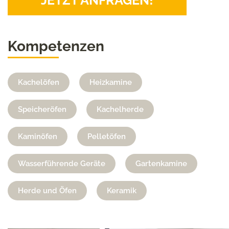
JETZT ANFRAGEN!
Kompetenzen
Kachelöfen
Heizkamine
Speicheröfen
Kachelherde
Kaminöfen
Pelletöfen
Wasserführende Geräte
Gartenkamine
Herde und Öfen
Keramik