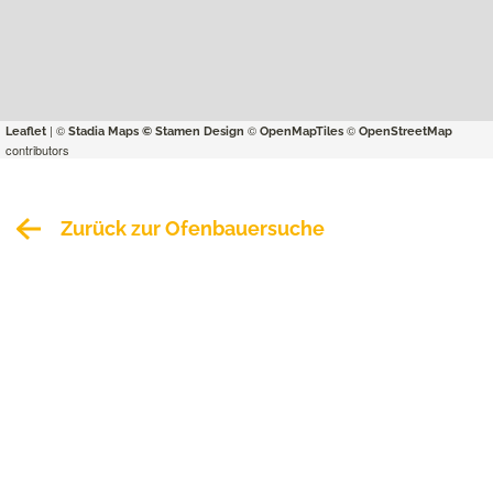
| ©
©
©
Leaflet
Stadia Maps
© Stamen Design
OpenMapTiles
OpenStreetMap
contributors
Zurück zur Ofenbauersuche