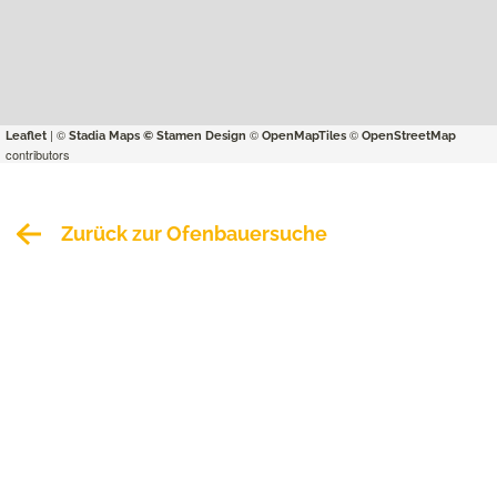
| ©
©
©
Leaflet
Stadia Maps
© Stamen Design
OpenMapTiles
OpenStreetMap
contributors
Zurück zur Ofenbauersuche