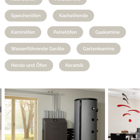
Speicheröfen
Kachelherde
Kaminöfen
Pelletöfen
Gaskamine
Wasserführende Geräte
Gartenkamine
Herde und Öfen
Keramik