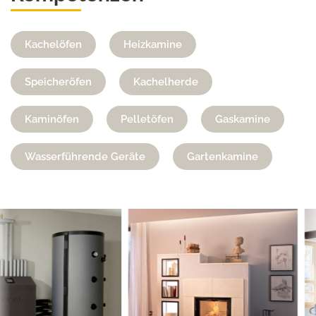
Kachelöfen
Heizkamine
Speicheröfen
Kachelherde
Kaminöfen
Pelletöfen
Gaskamine
Wasserführende Geräte
Gartenkamine