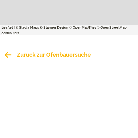
| ©
©
©
Leaflet
Stadia Maps
© Stamen Design
OpenMapTiles
OpenStreetMap
contributors
Zurück zur Ofenbauersuche