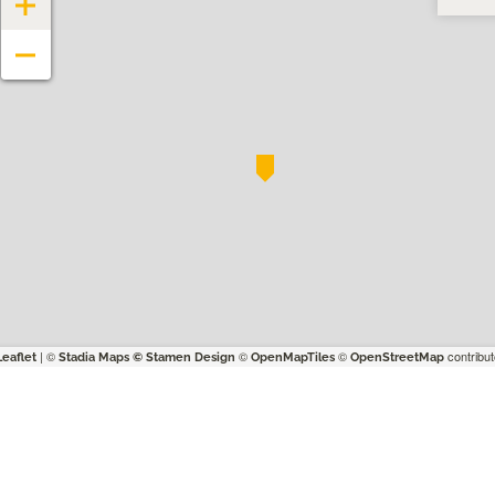
−
| ©
©
©
contribut
Leaflet
Stadia Maps
© Stamen Design
OpenMapTiles
OpenStreetMap