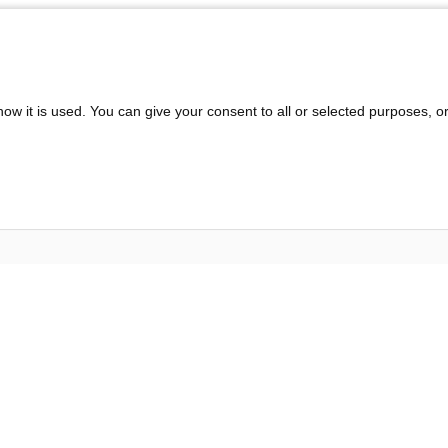
ow it is used. You can give your consent to all or selected purposes, o
Inspiration &
Der Ofenbauer
Information
Service
Produkte
Unternehmen