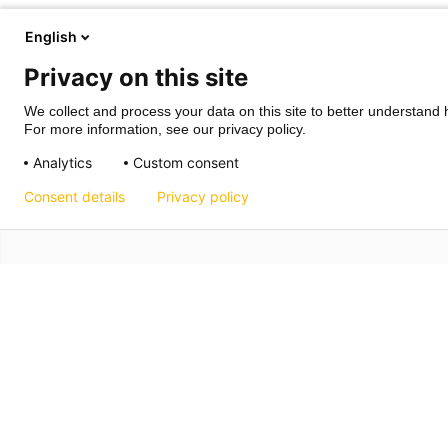
English
Privacy on this site
We collect and process your data on this site to better understand h
For more information, see our privacy policy.
Analytics
Custom consent
Consent details
Privacy policy
Hagos eG
Verbund der Kachelofenbauer
Industriestr. 62
70565 Stuttgart