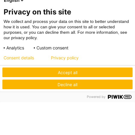
English
Privacy on this site
We collect and process your data on this site to better understand
how it is used. You can give your consent to all or selected
purposes, or you can decline them all. For more information, see
our privacy policy.
Analytics
Custom consent
Consent details
Privacy policy
Accept all
Decline all
Powered by
Hagos eG
Verbund der Kachelofenbauer
Industriestr. 62
70565 Stuttgart