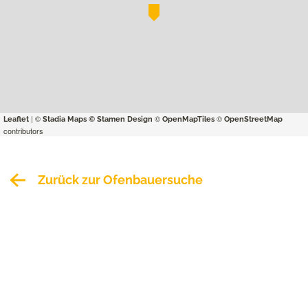
| ©
©
©
Leaflet
Stadia Maps
© Stamen Design
OpenMapTiles
OpenStreetMap
contributors
Zurück zur Ofenbauersuche