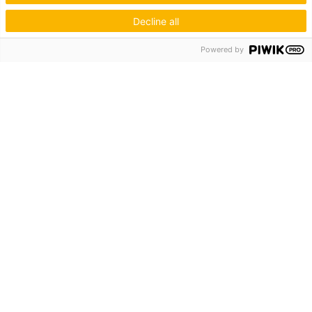
Decline all
Powered by
Hagos eG
Verbund der Kachelofenbauer
Industriestr. 62
70565 Stuttgart
Inspiration & Information
Der Ofenbauer
Produkte
Service
Unternehmen
Die Hagos
Niederlassungen