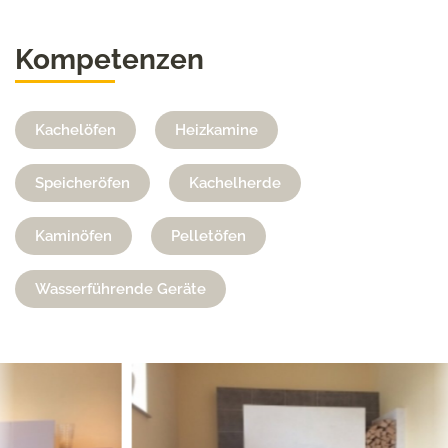
Kompetenzen
Kachelöfen
Heizkamine
Speicheröfen
Kachelherde
Kaminöfen
Pelletöfen
Wasserführende Geräte