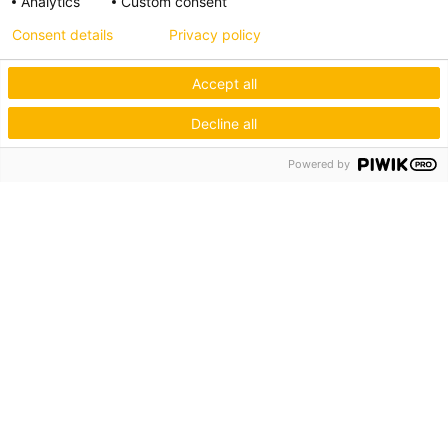
Analytics
Custom consent
Consent details
Privacy policy
Accept all
Decline all
Powered by
Hagos eG
Verbund der Kachelofenbauer
Industriestr. 62
70565 Stuttgart
Inspiration & Information
Der Ofenbauer
Produkte
Service
Unternehmen