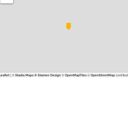
| ©
©
©
contribut
Leaflet
Stadia Maps
© Stamen Design
OpenMapTiles
OpenStreetMap