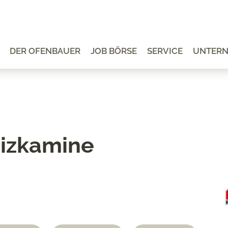
DER OFENBAUER
JOB BÖRSE
SERVICE
UNTER
eizkamine