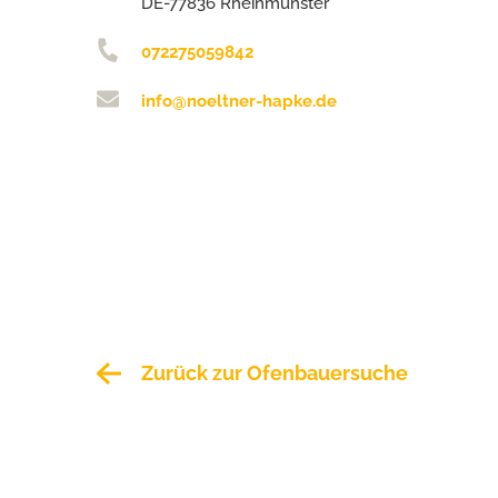
DE-77836 Rheinmünster
072275059842
info@noeltner-hapke.de
Zurück zur Ofenbauersuche