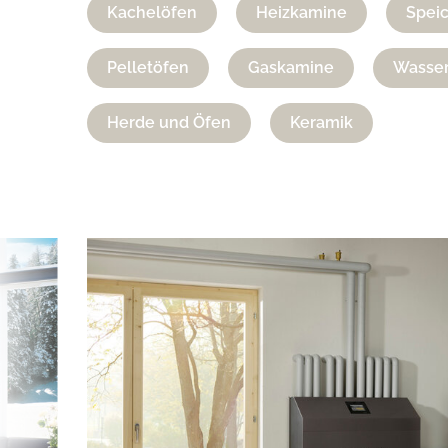
Kachelöfen
Heizkamine
Spei
Pelletöfen
Gaskamine
Wasser
Herde und Öfen
Keramik