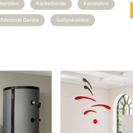
cheröfen
Kachelherde
Kaminöfen
führende Geräte
Gartenkamine