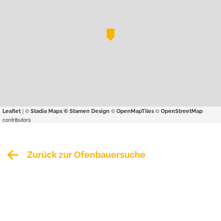
| ©
©
©
Leaflet
Stadia Maps
© Stamen Design
OpenMapTiles
OpenStreetMap
contributors
Zurück zur Ofenbauersuche