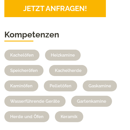
JETZT ANFRAGEN!
Kompetenzen
Kachelöfen
Heizkamine
Speicheröfen
Kachelherde
Kaminöfen
Pelletöfen
Gaskamine
Wasserführende Geräte
Gartenkamine
Herde und Öfen
Keramik