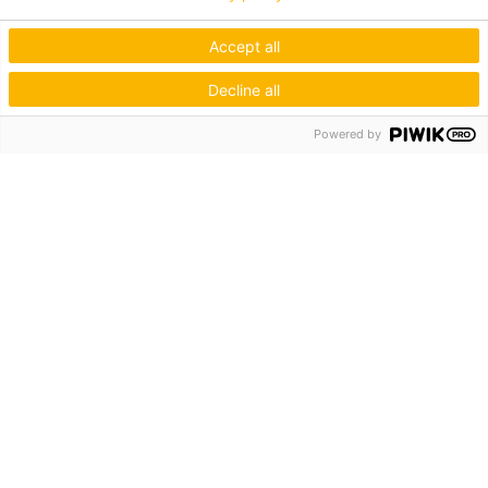
Accept all
Decline all
Powered by
Hagos eG
Verbund der Kachelofenbauer
Industriestr. 62
70565 Stuttgart
Inspiration & Information
Der Ofenbauer
Produkte
Service
Unternehmen
Die Hagos