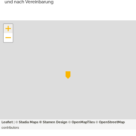
und nach Vereinbarung
+
−
| ©
©
©
Leaflet
Stadia Maps
© Stamen Design
OpenMapTiles
OpenStreetMap
contributors