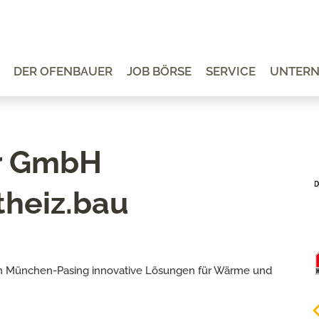
DER OFENBAUER
JOB BÖRSE
SERVICE
UNTER
er GmbH
theiz.bau
b in München-Pasing innovative Lösungen für Wärme und