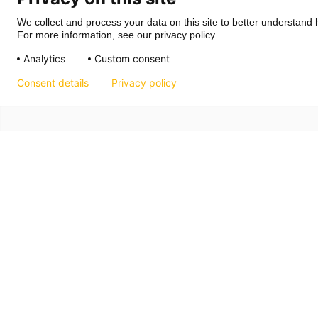
We collect and process your data on this site to better understand h
For more information, see our privacy policy.
Analytics
Custom consent
Consent details
Privacy policy
Hagos eG
Verbund der Kachelofenbauer
Industriestr. 62
70565 Stuttgart