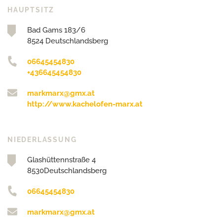
HAUPTSITZ
Bad Gams 183/6
8524 Deutschlandsberg
06645454830
+436645454830
markmarx@gmx.at
http://www.kachelofen-marx.at
NIEDERLASSUNG
Glashüttennstraße 4
8530Deutschlandsberg
06645454830
markmarx@gmx.at