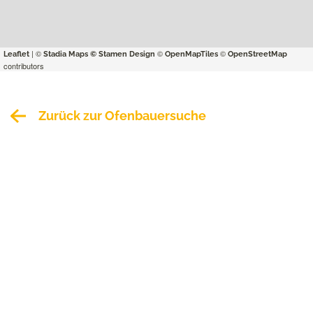
| ©
©
©
Leaflet
Stadia Maps
© Stamen Design
OpenMapTiles
OpenStreetMap
contributors
Zurück zur Ofenbauersuche