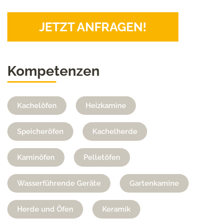
JETZT ANFRAGEN!
Kompetenzen
Kachelöfen
Heizkamine
Speicheröfen
Kachelherde
Kaminöfen
Pelletöfen
Wasserführende Geräte
Gartenkamine
Herde und Öfen
Keramik