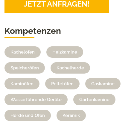
JETZT ANFRAGEN!
Kompetenzen
Kachelöfen
Heizkamine
Speicheröfen
Kachelherde
Kaminöfen
Pelletöfen
Gaskamine
Wasserführende Geräte
Gartenkamine
Herde und Öfen
Keramik