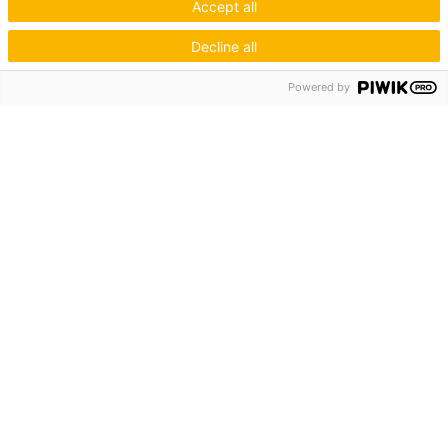
Accept all
Decline all
Powered by
Hagos eG
Verbund der Kachelofenbauer
Industriestr. 62
70565 Stuttgart
Inspiration & Information
Der Ofenbauer
Produkte
Service
Unternehmen
Die Hagos
Niederlassungen