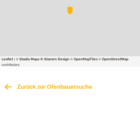
| ©
©
©
Leaflet
Stadia Maps
© Stamen Design
OpenMapTiles
OpenStreetMap
contributors
Zurück zur Ofenbauersuche