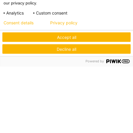
our privacy policy.
Analytics
Custom consent
Consent details
Privacy policy
Accept all
Decline all
Powered by
Hagos eG
Verbund der Kachelofenbauer
Industriestr. 62
70565 Stuttgart
Inspiration & Information
Der Ofenbauer
Produkte
Service