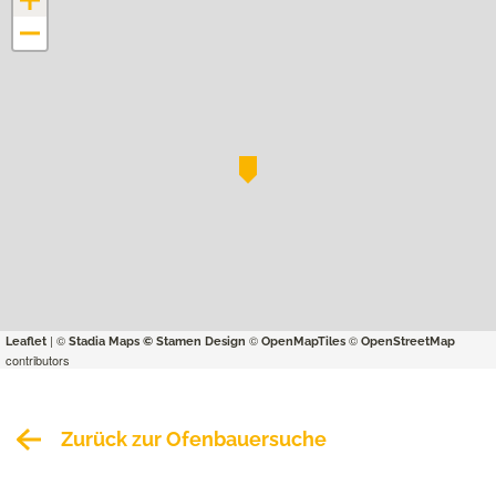
+
−
| ©
©
©
Leaflet
Stadia Maps
© Stamen Design
OpenMapTiles
OpenStreetMap
contributors
Zurück zur Ofenbauersuche