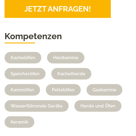
JETZT ANFRAGEN!
Kompetenzen
Kachelöfen
Heizkamine
Speicheröfen
Kachelherde
Kaminöfen
Pelletöfen
Gaskamine
Wasserführende Geräte
Herde und Öfen
Keramik