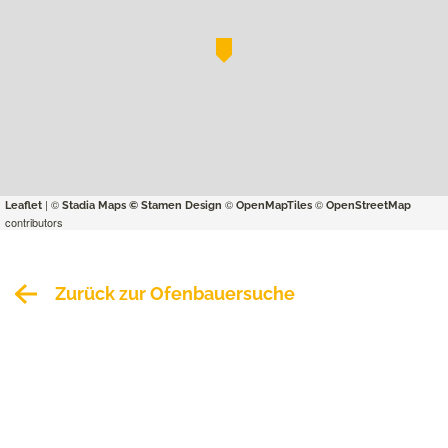
| ©
©
©
Leaflet
Stadia Maps
© Stamen Design
OpenMapTiles
OpenStreetMap
contributors
Zurück zur Ofenbauersuche