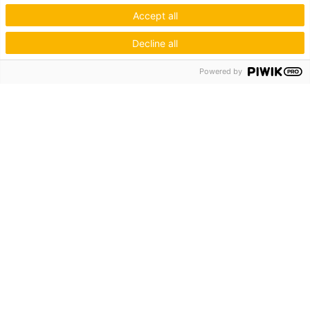
Accept all
Decline all
Powered by
Hagos eG
Verbund der Kachelofenbauer
Industriestr. 62
70565 Stuttgart
Inspiration & Information
Der Ofenbauer
Produkte
Service
Unternehmen
Die Hagos
Niederlassungen