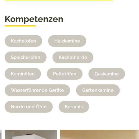
Kompetenzen
Kachelöfen
Heizkamine
Speicheröfen
Kachelherde
Kaminöfen
Pelletöfen
Gaskamine
Wasserführende Geräte
Gartenkamine
Herde und Öfen
Keramik