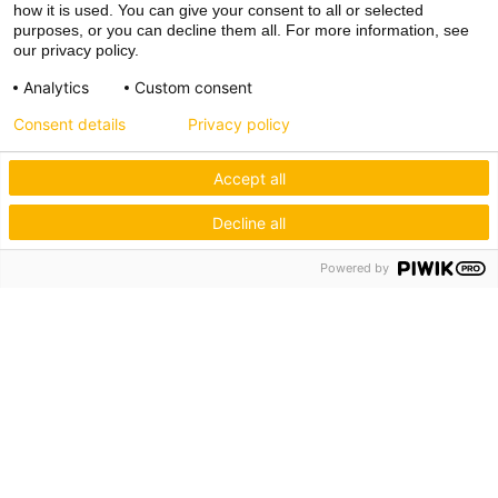
how it is used. You can give your consent to all or selected
purposes, or you can decline them all. For more information, see
our privacy policy.
Analytics
Custom consent
Consent details
Privacy policy
Accept all
Decline all
Powered by
Hagos eG
Verbund der Kachelofenbauer
Industriestr. 62
70565 Stuttgart
Inspiration & Information
Der Ofenbauer