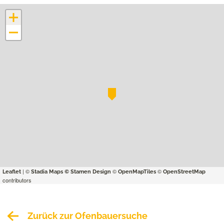
+
−
| ©
©
©
Leaflet
Stadia Maps
© Stamen Design
OpenMapTiles
OpenStreetMap
contributors
Zurück zur Ofenbauersuche