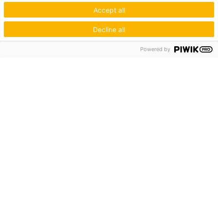
Accept all
Decline all
Powered by
Hagos eG
Verbund der Kachelofenbauer
Industriestr. 62
70565 Stuttgart
Inspiration & Information
Der Ofenbauer
Produkte
Service
Unternehmen
Die Hagos
Niederlassungen