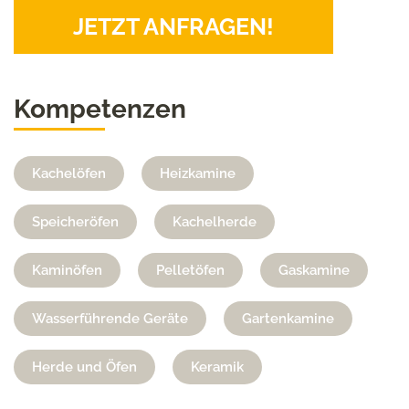
JETZT ANFRAGEN!
Kompetenzen
Kachelöfen
Heizkamine
Speicheröfen
Kachelherde
Kaminöfen
Pelletöfen
Gaskamine
Wasserführende Geräte
Gartenkamine
Herde und Öfen
Keramik