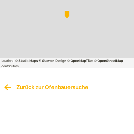
| ©
©
©
Leaflet
Stadia Maps
© Stamen Design
OpenMapTiles
OpenStreetMap
contributors
Zurück zur Ofenbauersuche