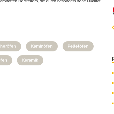
amhaften Herstellern, die durch besonders hohe Qualität,
cheröfen
Kaminöfen
Pelletöfen
Öfen
Keramik