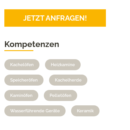
JETZT ANFRAGEN!
Kompetenzen
Kachelöfen
Heizkamine
Speicheröfen
Kachelherde
Kaminöfen
Pelletöfen
Wasserführende Geräte
Keramik