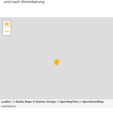
und nach Vereinbarung
+
−
| ©
©
©
Leaflet
Stadia Maps
© Stamen Design
OpenMapTiles
OpenStreetMap
contributors