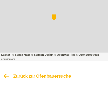
| ©
©
©
Leaflet
Stadia Maps
© Stamen Design
OpenMapTiles
OpenStreetMap
contributors
Zurück zur Ofenbauersuche