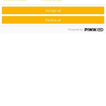
Accept all
Decline all
Powered by
Hagos eG
Verbund der Kachelofenbauer
Industriestr. 62
70565 Stuttgart
Inspiration & Information
Der Ofenbauer
Produkte
Service
Unternehmen
Die Hagos