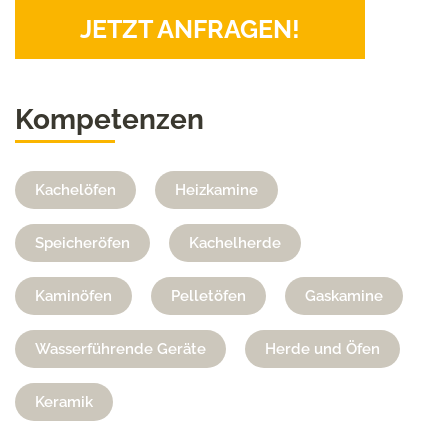
JETZT ANFRAGEN!
Kompetenzen
Kachelöfen
Heizkamine
Speicheröfen
Kachelherde
Kaminöfen
Pelletöfen
Gaskamine
Wasserführende Geräte
Herde und Öfen
Keramik