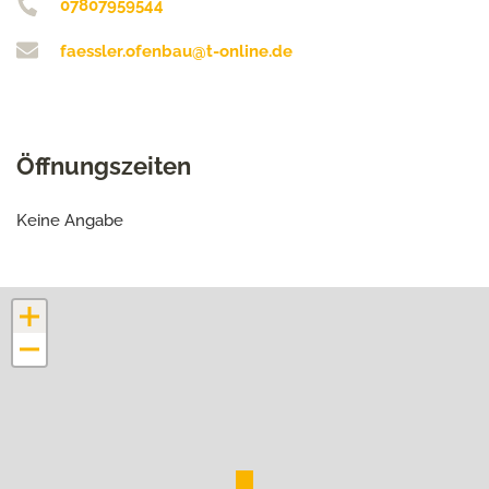
07807959544
faessler.ofenbau@t-online.de
Öffnungszeiten
Keine Angabe
+
−