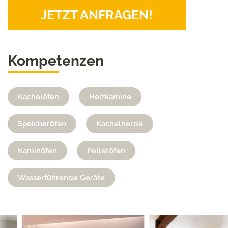
JETZT ANFRAGEN!
Kompetenzen
Kachelöfen
Heizkamine
Speicheröfen
Kachelherde
Kaminöfen
Pelletöfen
Wasserführende Geräte