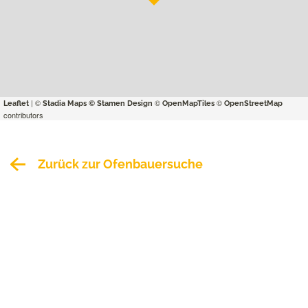
| ©
©
©
Leaflet
Stadia Maps
© Stamen Design
OpenMapTiles
OpenStreetMap
contributors
Zurück zur Ofenbauersuche