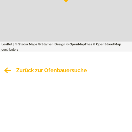
| ©
©
©
Leaflet
Stadia Maps
© Stamen Design
OpenMapTiles
OpenStreetMap
contributors
Zurück zur Ofenbauersuche