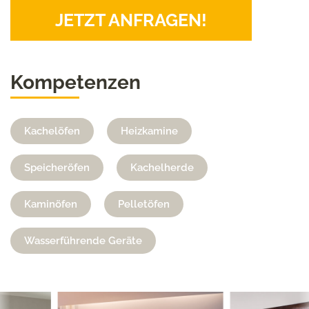
JETZT ANFRAGEN!
Kompetenzen
Kachelöfen
Heizkamine
Speicheröfen
Kachelherde
Kaminöfen
Pelletöfen
Wasserführende Geräte