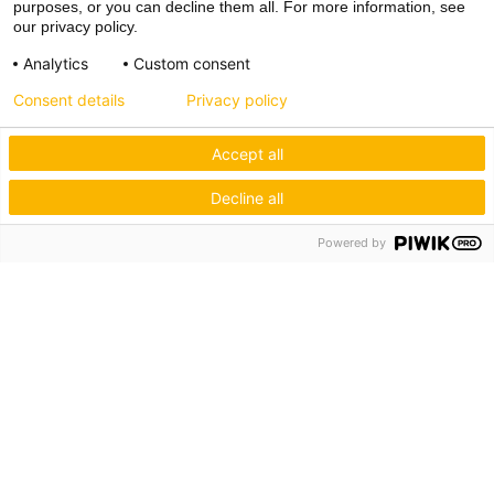
purposes, or you can decline them all. For more information, see
our privacy policy.
Analytics
Custom consent
Consent details
Privacy policy
Accept all
Decline all
Powered by
Hagos eG
Verbund der Kachelofenbauer
Industriestr. 62
70565 Stuttgart
Inspiration & Information
Der Ofenbauer
Produkte
Service