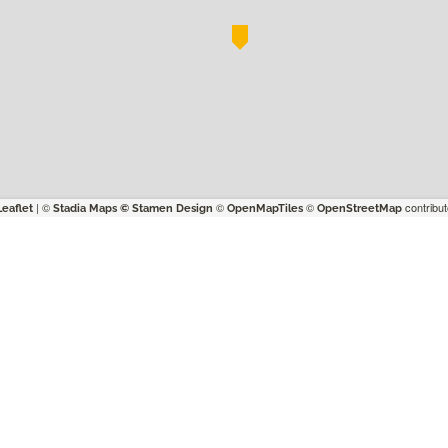
| ©
©
©
contribut
Leaflet
Stadia Maps
© Stamen Design
OpenMapTiles
OpenStreetMap