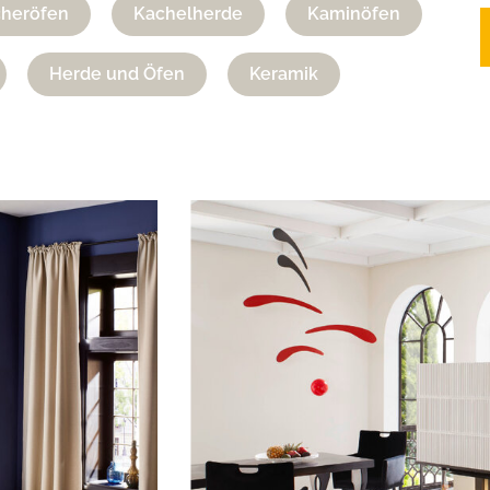
cheröfen
Kachelherde
Kaminöfen
Herde und Öfen
Keramik