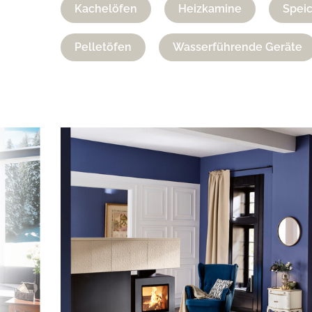
Kachelöfen
Heizkamine
Spei
Pelletöfen
Wasserführende Geräte