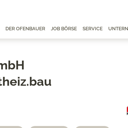
DER OFENBAUER
JOB BÖRSE
SERVICE
UNTER
GmbH
theiz.bau