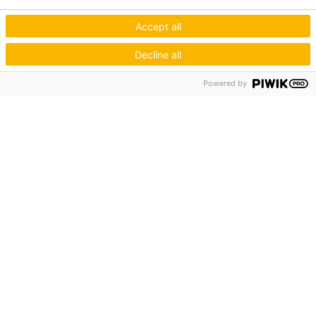
Accept all
Decline all
Powered by
Hagos eG
Verbund der Kachelofenbauer
Industriestr. 62
70565 Stuttgart
Inspiration & Information
Der Ofenbauer
Produkte
Service
Unternehmen
Die Hagos
Niederlassungen