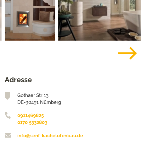
Adresse
Gothaer Str. 13
DE-90491 Nürnberg
0911469825
0170 5332803
info@senf-kachelofenbau.de