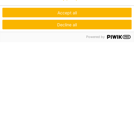
Accept all
Decline all
Powered by
Hagos eG
Verbund der Kachelofenbauer
Industriestr. 62
70565 Stuttgart
Inspiration & Information
Der Ofenbauer
Produkte
Service
Unternehmen
Die Hagos