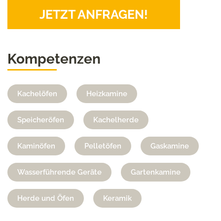
JETZT ANFRAGEN!
Kompetenzen
Kachelöfen
Heizkamine
Speicheröfen
Kachelherde
Kaminöfen
Pelletöfen
Gaskamine
Wasserführende Geräte
Gartenkamine
Herde und Öfen
Keramik