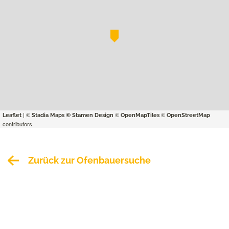
| ©
©
©
Leaflet
Stadia Maps
© Stamen Design
OpenMapTiles
OpenStreetMap
contributors
Zurück zur Ofenbauersuche