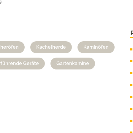
g.
cheröfen
Kachelherde
Kaminöfen
führende Geräte
Gartenkamine