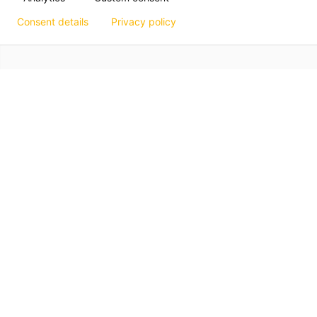
Consent details
Privacy policy
Hagos eG
Verbund der Kachelofenbauer
Industriestr. 62
70565 Stuttgart
Impressum
Datenschutz
Art. 13 Info