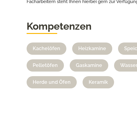
Facharbeitern steht Ihnen hierbei gern zur Verfügun
Kompetenzen
Kachelöfen
Heizkamine
Spei
Pelletöfen
Gaskamine
Wasser
Herde und Öfen
Keramik