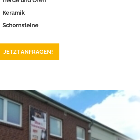
Herde und Öfen
Keramik
Schornsteine
JETZT ANFRAGEN!