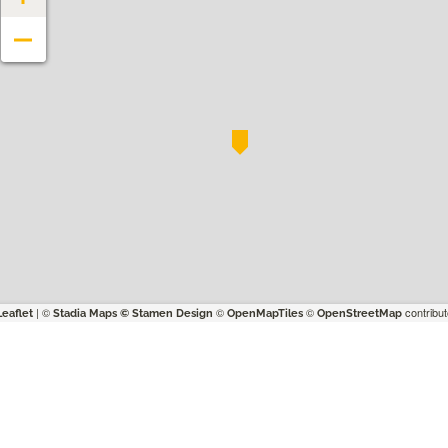
−
| ©
©
©
contribut
Leaflet
Stadia Maps
© Stamen Design
OpenMapTiles
OpenStreetMap