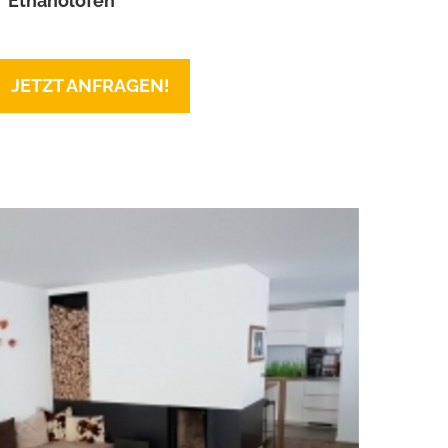
Ethanolöfen
JETZT ANFRAGEN!