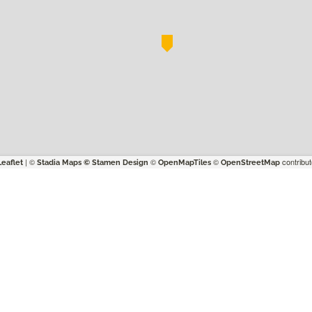
| ©
©
©
contribut
Leaflet
Stadia Maps
© Stamen Design
OpenMapTiles
OpenStreetMap