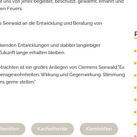
at uns von jeher begleitet, beschützt, gewärmt, ernährt und
en Feuers.
s Seewald an die Entwicklung und Beratung von
isenden Entwicklungen und stabiler langlebiger
 Zukunft lange erhalten bleiben.
trachten ist ein großes Anliegen von Clemens Seewald:"Es
Lebensgewohnheiten, Wirkung und Gegenwirkung, Stimmung
ns gerne stellen."
cheröfen
Kachelherde
Kaminöfen