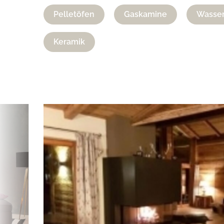
Pelletöfen
Gaskamine
Wasser
Keramik