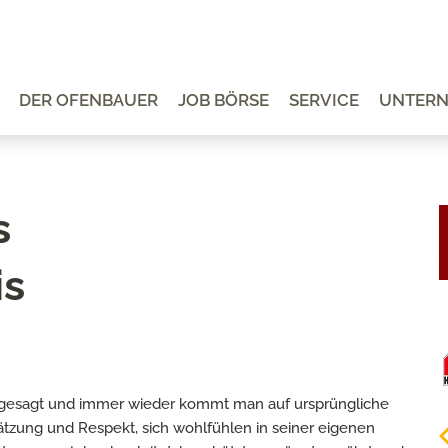
DER OFENBAUER
JOB BÖRSE
SERVICE
UNTER
s
is
 angesagt und immer wieder kommt man auf ursprüngliche
ätzung und Respekt, sich wohlfühlen in seiner eigenen