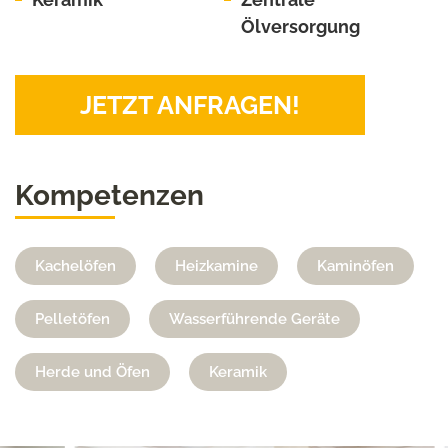
Ölversorgung
JETZT ANFRAGEN!
Kompetenzen
Kachelöfen
Heizkamine
Kaminöfen
Pelletöfen
Wasserführende Geräte
Herde und Öfen
Keramik