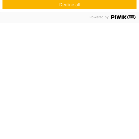
Decline all
Powered by
Hagos eG
Verbund der Kachelofenbauer
Industriestr. 62
70565 Stuttgart
Inspiration & Information
Der Ofenbauer
Produkte
Service
Unternehmen
Die Hagos
Niederlassungen