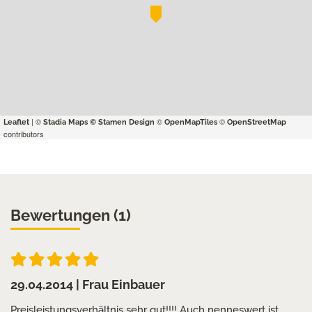
| ©
©
©
Leaflet
Stadia Maps
© Stamen Design
OpenMapTiles
OpenStreetMap
contributors
Bewertungen (1)
29.04.2014
| Frau Einbauer
Preisleistungsverhältnis sehr gut!!!! Auch nenneswert ist