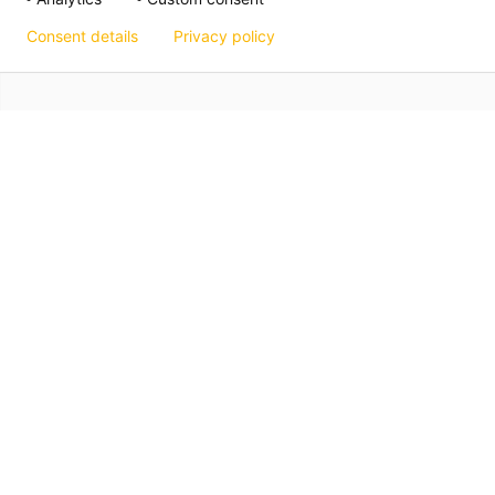
Consent details
Privacy policy
Hagos eG
Verbund der Kachelofenbauer
Industriestr. 62
70565 Stuttgart
Impressum
Datenschutz
Art. 13 Info