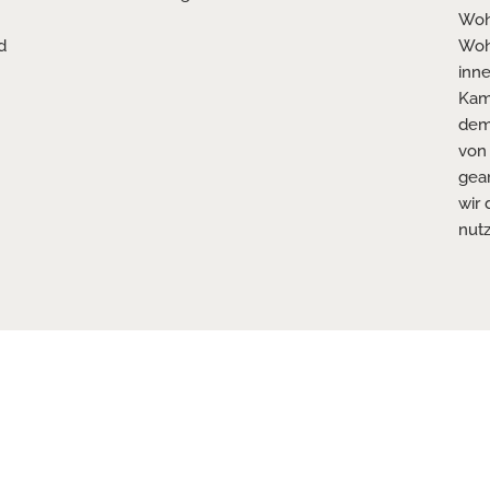
Woh
d
Wohn
inne
Kam
dem
von 
gear
wir
nut