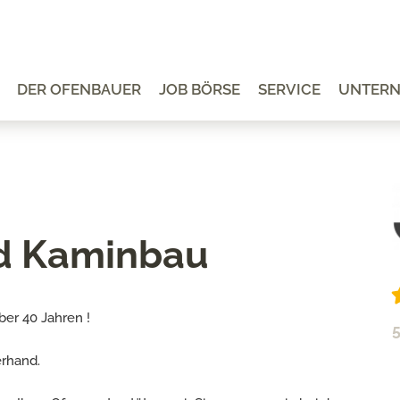
DER OFENBAUER
JOB BÖRSE
SERVICE
UNTER
nd Kaminbau
ber 40 Jahren !
5
erhand.