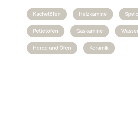
Kachelöfen
Heizkamine
Spei
Pelletöfen
Gaskamine
Wasser
Herde und Öfen
Keramik