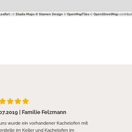
| ©
©
©
contribut
Leaflet
Stadia Maps
© Stamen Design
OpenMapTiles
OpenStreetMap
07.2019
| Familie Felzmann
05.07.201
 uns wurde ein vorhandener Kachelofen mit
Es hat alles
rstelle im Keller und Kachelofen im
netter Konta