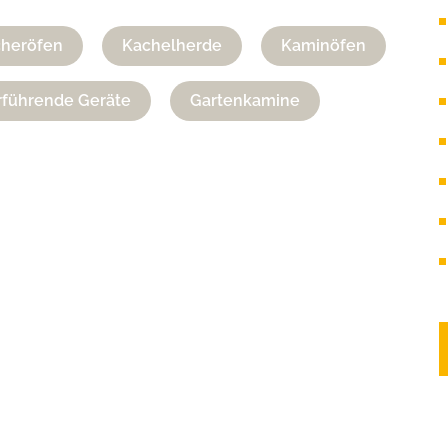
cheröfen
Kachelherde
Kaminöfen
führende Geräte
Gartenkamine