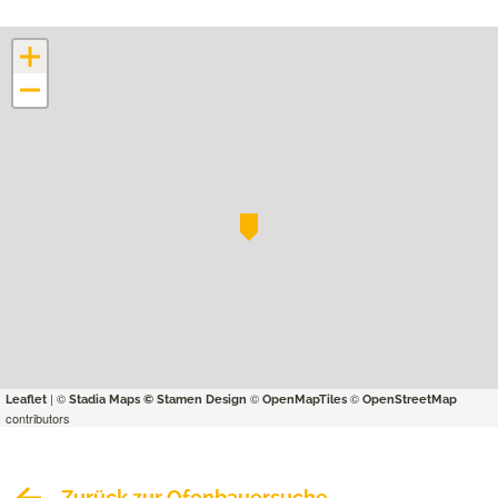
+
−
| ©
©
©
Leaflet
Stadia Maps
© Stamen Design
OpenMapTiles
OpenStreetMap
contributors
Zurück zur Ofenbauersuche