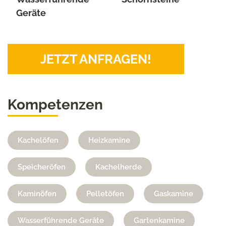
Geräte
JETZT ANFRAGEN!
Kompetenzen
Kachelöfen
Heizkamine
Speicheröfen
Kachelherde
Kaminöfen
Pelletöfen
Gaskamine
Wasserführende Geräte
Gartenkamine