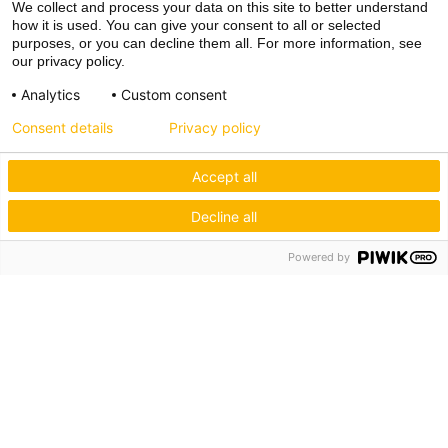
We collect and process your data on this site to better understand
how it is used. You can give your consent to all or selected
purposes, or you can decline them all. For more information, see
our privacy policy.
Analytics
Custom consent
Consent details
Privacy policy
Accept all
Decline all
Powered by
Hagos eG
Verbund der Kachelofenbauer
Industriestr. 62
70565 Stuttgart
Inspiration & Information
Der Ofenbauer