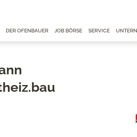
DER OFENBAUER
JOB BÖRSE
SERVICE
UNTER
ann
theiz.bau