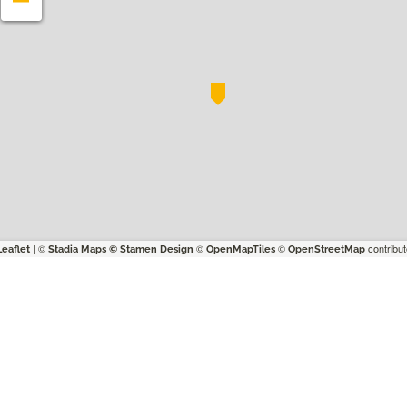
| ©
©
©
contribut
Leaflet
Stadia Maps
© Stamen Design
OpenMapTiles
OpenStreetMap