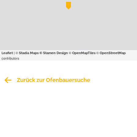
| ©
©
©
Leaflet
Stadia Maps
© Stamen Design
OpenMapTiles
OpenStreetMap
contributors
Zurück zur Ofenbauersuche