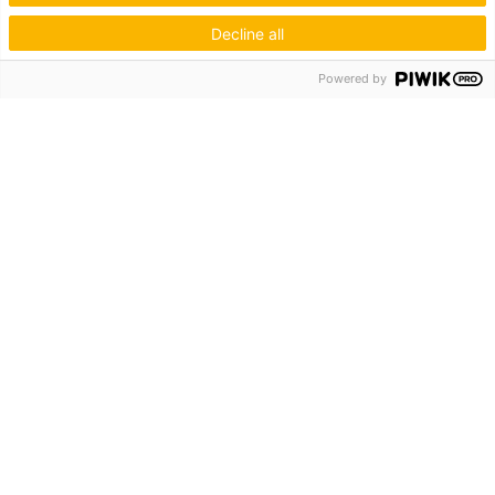
Decline all
Powered by
Hagos eG
Verbund der Kachelofenbauer
Industriestr. 62
70565 Stuttgart
Inspiration & Information
Der Ofenbauer
Produkte
Service
Unternehmen
Die Hagos
Niederlassungen