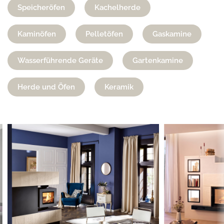
Speicheröfen
Kachelherde
Kaminöfen
Pelletöfen
Gaskamine
Wasserführende Geräte
Gartenkamine
Herde und Öfen
Keramik