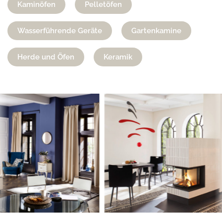
Kaminöfen
Pelletöfen
Wasserführende Geräte
Gartenkamine
Herde und Öfen
Keramik