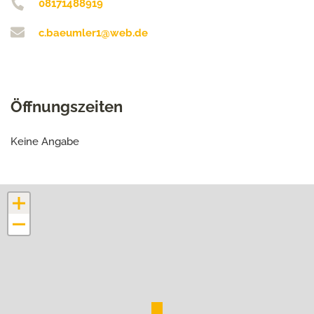
08171488919
c.baeumler1@web.de
Öffnungszeiten
Keine Angabe
+
−