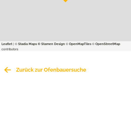
| ©
©
©
Leaflet
Stadia Maps
© Stamen Design
OpenMapTiles
OpenStreetMap
contributors
Zurück zur Ofenbauersuche