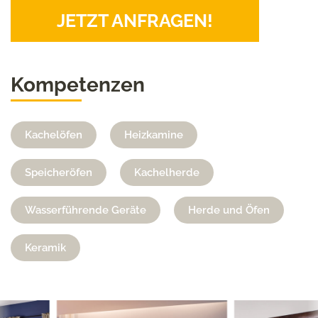
JETZT ANFRAGEN!
Kompetenzen
Kachelöfen
Heizkamine
Speicheröfen
Kachelherde
Wasserführende Geräte
Herde und Öfen
Keramik